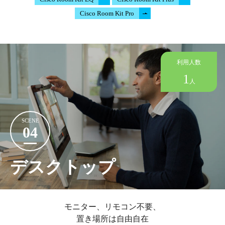
Cisco Room Kit Pro
利用人数
1
人
SCENE
04
デスクトップ
モニター、リモコン不要、
置き場所は自由自在