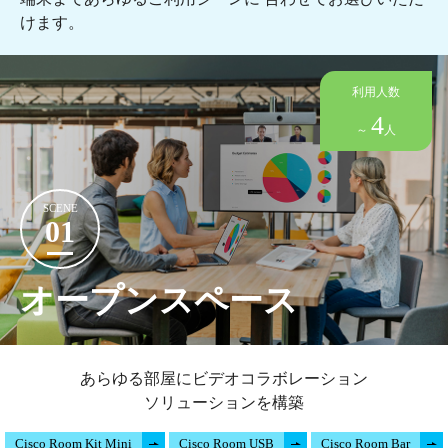
けます。
利用人数
4
～
人
SCENE
01
オープンスペース
あらゆる部屋にビデオコラボレーション
ソリューションを構築
Cisco Room Kit Mini
Cisco Room USB
Cisco Room Bar