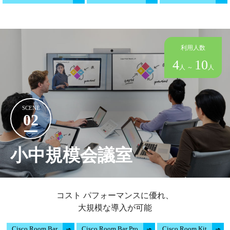
利用人数
4
10
人 ～
人
SCENE
02
小中規模会議室
コスト パフォーマンスに優れ、
大規模な導入が可能
Cisco Room Bar
Cisco Room Bar Pro
Cisco Room Kit