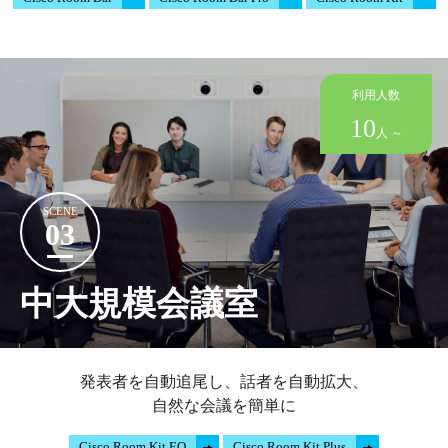
利用人数
10
人 ～
SCENE
03
中大規模会議室
発表者を自動追尾し、話者を自動拡大、
自然な会議を簡単に
Cisco Room Kit EQ
Cisco Room Kit Plus