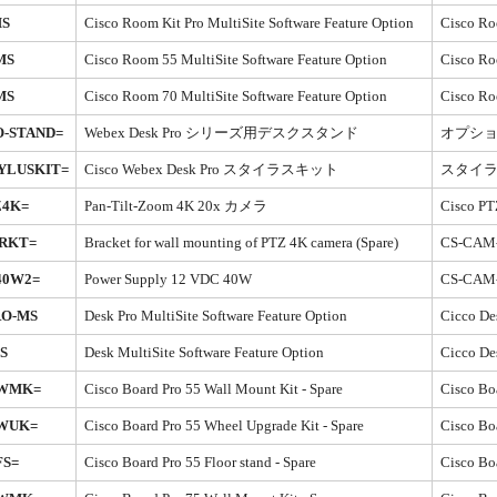
MS
Cisco Room Kit Pro MultiSite Software Feature Option
Cisco
MS
Cisco Room 55 MultiSite Software Feature Option
Cisco
MS
Cisco Room 70 MultiSite Software Feature Option
Cisco
O-STAND=
Webex Desk Pro シリーズ用デスクスタンド
オプシ
YLUSKIT=
Cisco Webex Desk Pro スタイラスキット
スタイラス
Z4K=
Pan-Tilt-Zoom 4K 20x カメラ
Cisco 
BRKT=
Bracket for wall mounting of PTZ 4K camera (Spare)
CS-CA
40W2=
Power Supply 12 VDC 40W
CS-CA
RO-MS
Desk Pro MultiSite Software Feature Option
Cicco
S
Desk MultiSite Software Feature Option
Cicco
-WMK=
Cisco Board Pro 55 Wall Mount Kit - Spare
Cisco
-WUK=
Cisco Board Pro 55 Wheel Upgrade Kit - Spare
Cisco
FS=
Cisco Board Pro 55 Floor stand - Spare
Cisco 