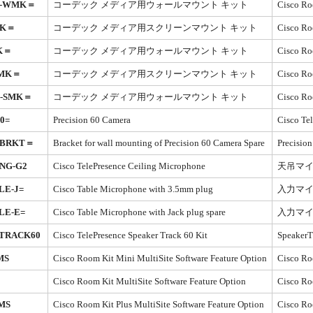
S-WMK＝
コーデック メディア用ウォールマウント キット
Cisco
MK＝
コーデック メディア用スクリーンマウント キット
Cisco
K＝
コーデック メディア用ウォールマウント キット
Cisco
WMK＝
コーデック メディア用スクリーンマウント キット
Cisco 
I-SMK＝
コーデック メディア用ウォールマウント キット
Cisco
0=
Precision 60 Camera
Cisco 
-BRKT＝
Bracket for wall mounting of Precision 60 Camera Spare
Precis
NG-G2
Cisco TelePresence Ceiling Microphone
天吊マ
LE-J=
Cisco Table Microphone with 3.5mm plug
入力マイク(C
LE-E=
Cisco Table Microphone with Jack plug spare
入力マイク(
-TRACK60
Cisco TelePresence Speaker Track 60 Kit
Speake
MS
Cisco Room Kit Mini MultiSite Software Feature Option
Cisco
Cisco Room Kit MultiSite Software Feature Option
Cisco
MS
Cisco Room Kit Plus MultiSite Software Feature Option
Cisco