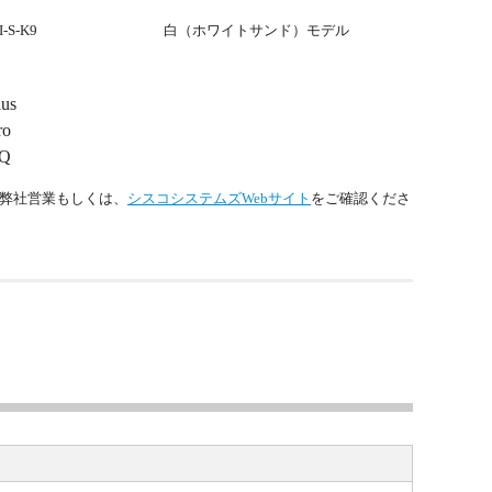
-S-K9
白（ホワイトサンド）モデル
lus
ro
EQ
弊社営業もしくは、
シスコシステムズWebサイト
をご確認くださ