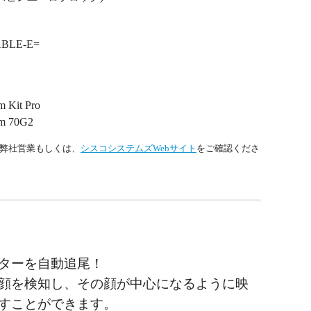
ABLE-E=
 Kit Pro
m 70G2
弊社営業もしくは、
シスコシステムズWebサイト
をご確認くださ
ターを自動追尾！
顔を検知し、その顔が中心になるように映
すことができます。