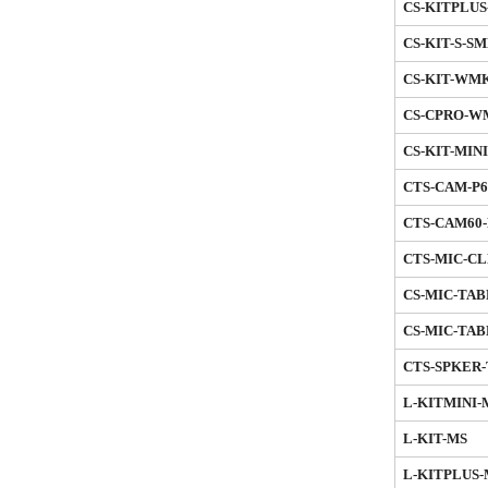
CS-KITPLU
CS-KIT-S-S
CS-KIT-WM
CS-CPRO-
CS-KIT-MIN
CTS-CAM-P6
CTS-CAM60
CTS-MIC-CL
CS-MIC-TAB
CS-MIC-TAB
CTS-SPKER
L-KITMINI-
L-KIT-MS
L-KITPLUS-