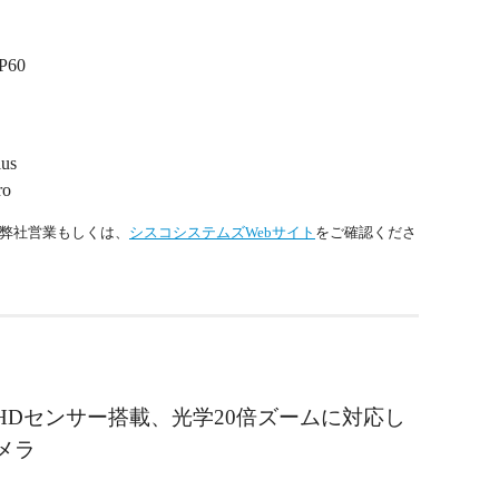
P60
lus
ro
弊社営業もしくは、
シスコシステムズWebサイト
をご確認くださ
tra HDセンサー搭載、光学20倍ズームに対応し
カメラ