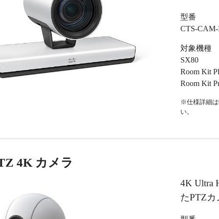
型番
CTS-CAM-
対象機種
SX80
Room Kit P
Room Kit P
※仕様詳細は
い。
 PTZ 4K カメラ
4K Ul
たPTZ