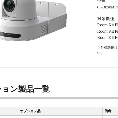
型番
CS-DESKMINI
対象機種
Room Kit P
Room Kit P
Room Kit 
※仕様詳細は
い。
ション製品一覧
オプション品
備考