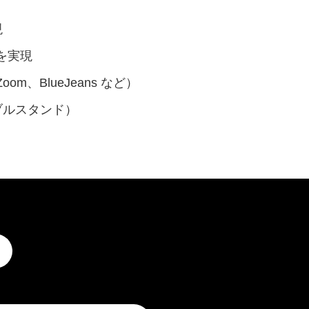
現
を実現
m、BlueJeans など）
ブルスタンド）