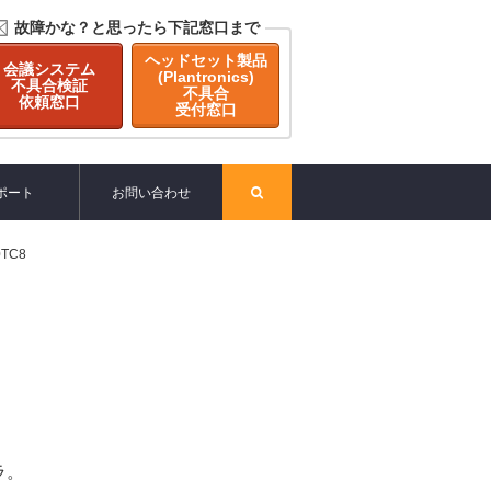
故障かな？と思ったら下記窓口まで
ヘッドセット製品
会議システム
(Plantronics)
不具合検証
不具合
依頼窓口
受付窓口
ポート
お問い合わせ
TC8
ラ。