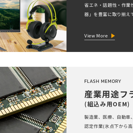
省エネ・話題性・作業
器」を豊富に取り揃え
View More
FLASH MEMORY
産業用途フ
(組込み用OEM)
製造業、医療、自動車
認定作業(氷点下から