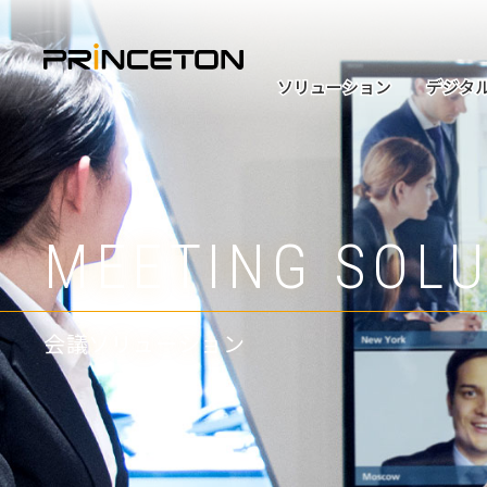
メ
イ
ン
ソリューション
ソリューション
デジタ
デジタ
コ
ン
テ
ン
MEETING SOLU
PRODUCTS
ATEN KVM VID
ツ
に
移
会議ソリューション
プロダクト
ATEN/KVMビデオ製品
動