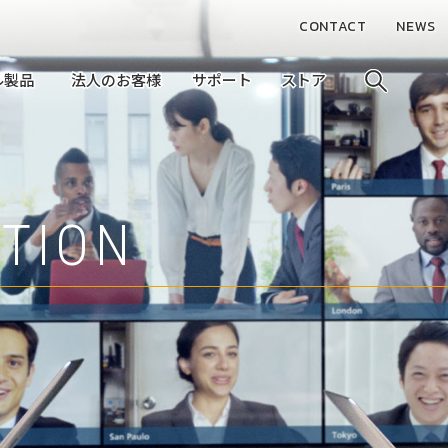
CONTACT
NEWS
ル製品
ル製品
法人のお客様
法人のお客様
サポート
サポート
ストア
ストア
TION
EO
ヒト。モノ。つなぐ