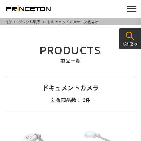
デジタル製品
ドキュメントカメラ・文教向け
メ
HOME
イ
ン
絞り込み
PRODUCTS
コ
ン
製品一覧
テ
ン
ツ
ドキュメントカメラ
に
対象商品数： 6件
移
動