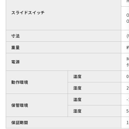
スライドスイッチ
寸法
重量
電源
温度
動作環境
湿度
温度
-
保管環境
湿度
保証期間