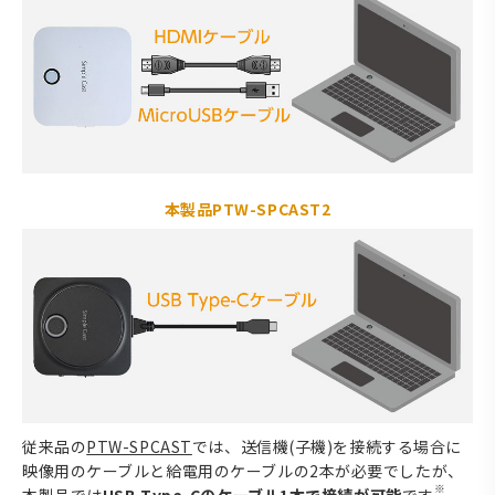
本製品PTW-SPCAST2
従来品の
PTW-SPCAST
では、送信機(子機)を接続する場合に
映像用のケーブルと給電用のケーブルの2本が必要でしたが、
※
本製品では
USB Type-Cのケーブル1本で接続が可能
です
。