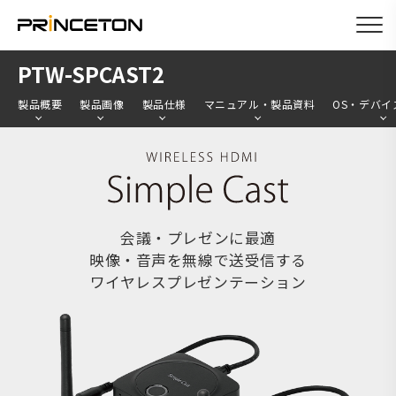
メ
PTW-SPCAST2
イ
製品概要
製品画像
製品仕様
マニュアル・製品資料
OS・デバイ
ン
コ
ン
テ
ン
会議・プレゼンに最適
ツ
映像・音声を無線で送受信する
に
ワイヤレスプレゼンテーション
移
動