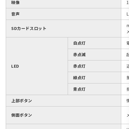
映像
1
音声
L
SDカードスロット
白点灯
赤点滅
LED
赤点灯
緑点灯
青点灯
上部ボタン
側面ボタン