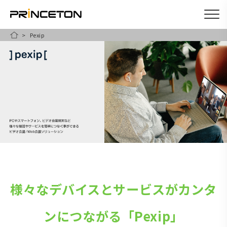
Pexip
メ
HOME
イ
ン
コ
ン
テ
ン
ツ
に
移
動
様々なデバイスとサービスがカンタ
ンにつながる「Pexip」