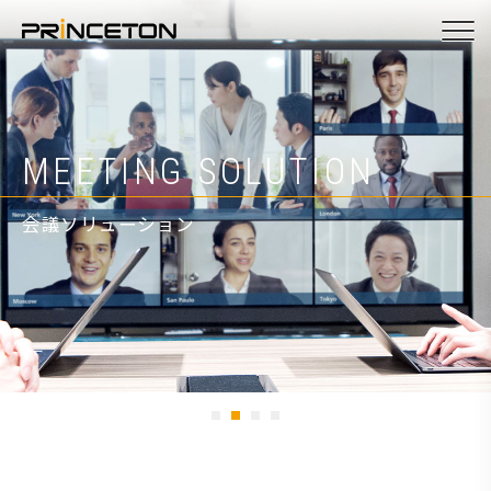
メ
イ
ン
コ
ン
ヒト。モノ。つなぐ。
MEETING SOLUTION
PRODUCTS
ATEN KVM VIDEO
テ
ン
会議ソリューション
プロダクト
ATEN/KVMビデオ製品
ツ
に
移
動