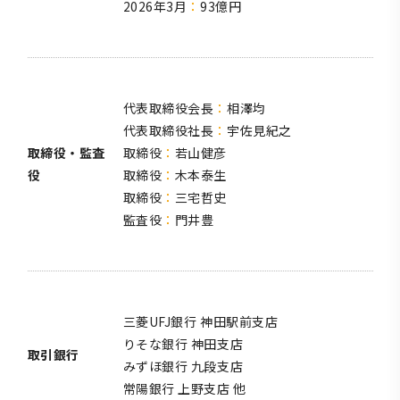
2026年3月
93億円
代表取締役会長
相澤均
代表取締役社長
宇佐見紀之
取締役・監査
取締役
若山健彦
役
取締役
木本泰生
取締役
三宅哲史
監査役
門井豊
三菱UFJ銀行 神田駅前支店
りそな銀行 神田支店
取引銀行
みずほ銀行 九段支店
常陽銀行 上野支店 他