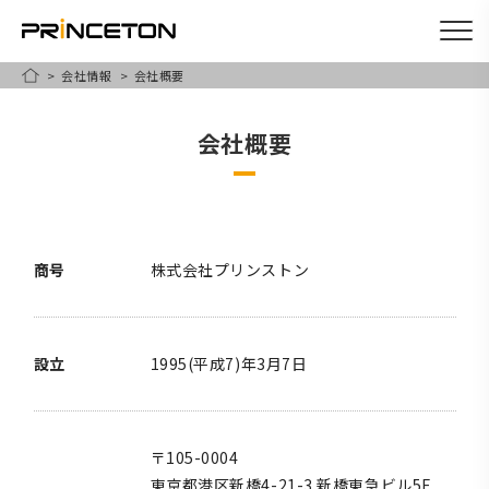
会社情報
会社概要
メ
HOME
イ
会社概要
ン
コ
ン
テ
ン
商号
株式会社プリンストン
ツ
に
移
設立
1995(平成7)年3月7日
動
〒105-0004
東京都港区新橋4-21-3 新橋東急ビル5F