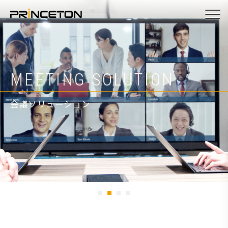
メ
イ
ン
コ
ン
ヒト。モノ。つなぐ。
MEETING SOLUTION
PRODUCTS
ATEN KVM VIDEO
テ
ン
会議ソリューション
プロダクト
ATEN/KVMビデオ製品
ツ
に
移
動