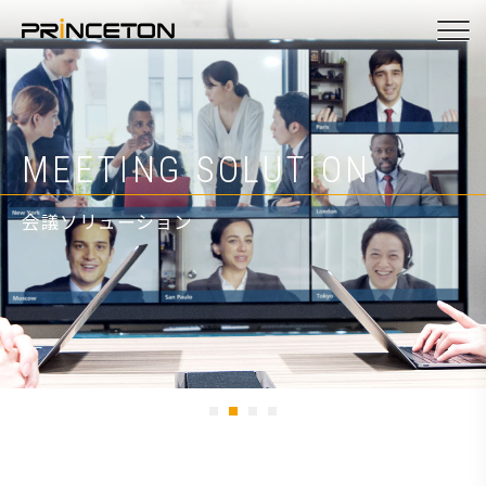
メ
イ
ン
コ
ン
ヒト。モノ。つなぐ。
MEETING SOLUTION
PRODUCTS
ATEN KVM VIDEO
テ
ン
会議ソリューション
プロダクト
ATEN/KVMビデオ製品
ツ
に
移
動