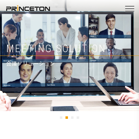
メ
イ
ン
コ
ン
ヒト。モノ。つなぐ。
MEETING SOLUTION
PRODUCTS
ATEN KVM VIDEO
テ
ン
会議ソリューション
プロダクト
ATEN/KVMビデオ製品
ツ
に
移
動