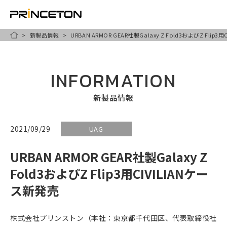
新製品情報
URBAN ARMOR GEAR社製Galaxy Z Fold3およびZ Flip
メ
HOME
イ
ン
INFORMATION
コ
ン
新製品情報
テ
ン
2021/09/29
UAG
ツ
URBAN ARMOR GEAR社製Galaxy Z
に
移
Fold3およびZ Flip3用CIVILIANケー
動
ス新発売
株式会社プリンストン（本社：東京都千代田区、代表取締役社