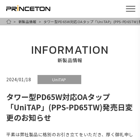
新製品情報
タワー型PD65W対応OAタップ「UniTAP」(PPS-PD65
メ
HOME
イ
ン
INFORMATION
コ
ン
新製品情報
テ
ン
2024/01/18
UniTAP
ツ
タワー型PD65W対応OAタップ
に
移
「UniTAP」(PPS-PD65TW)発売日変
動
更のお知らせ
平素は弊社製品に格別のお引き立てをいただき、厚く御礼申し