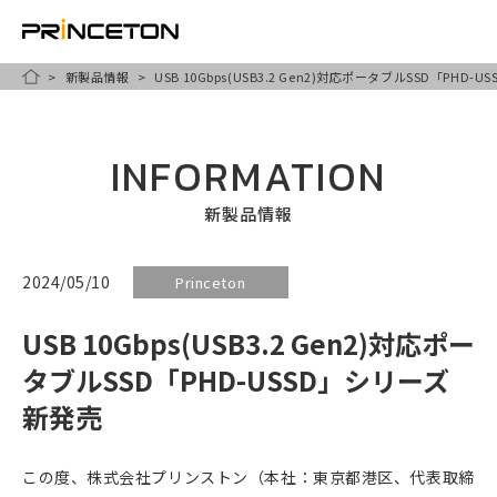
新製品情報
USB 10Gbps(USB3.2 Gen2)対応ポータブルSSD「PHD
メ
HOME
イ
ン
INFORMATION
コ
ン
新製品情報
テ
ン
2024/05/10
Princeton
ツ
USB 10Gbps(USB3.2 Gen2)対応ポー
に
移
タブルSSD「PHD-USSD」シリーズ
動
新発売
この度、株式会社プリンストン（本社：東京都港区、代表取締