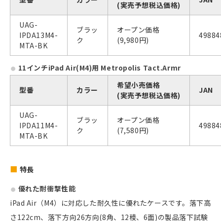
(実売予想税込価格)
UAG-
ブラッ
オープン価格
IPDA13M4-
49884
ク
(9,980円)
MTA-BK
11インチiPad Air(M4)用 Metropolis Tact.Armr
希望小売価格
型番
カラー
JAN
(実売予想税込価格)
UAG-
ブラッ
オープン価格
IPDA11M4-
49884
ク
(7,580円)
MTA-BK
特長
優れた耐衝撃性能
iPad Air（M4）に対応した耐久性に優れたケースです。落下高
さ122cm、落下方向26方向(8角、12稜、6面)の製品落下試験