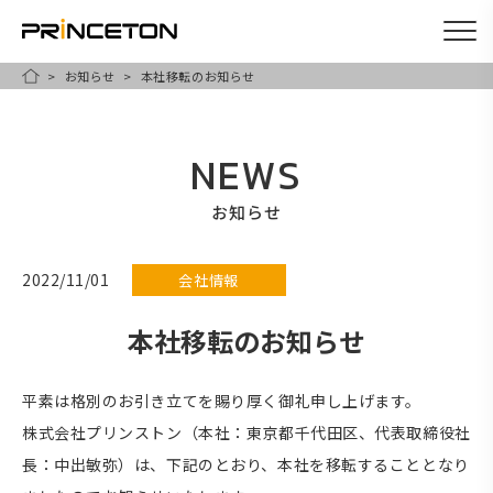
お知らせ
本社移転のお知らせ
メ
HOME
イ
ン
NEWS
コ
ン
お知らせ
テ
ン
2022/11/01
会社情報
ツ
本社移転のお知らせ
に
移
動
平素は格別のお引き立てを賜り厚く御礼申し上げます。
株式会社プリンストン（本社：東京都千代田区、代表取締役社
長：中出敏弥）は、下記のとおり、本社を移転することとなり