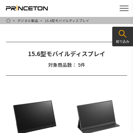
デジタル製品
15.6型モバイルディスプレイ
メ
HOME
イ
ン
絞り込み
コ
15.6型モバイルディスプレイ
ン
テ
対象商品数： 5件
ン
ツ
に
移
動