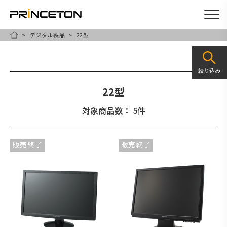
デジタル製品
22型
メ
HOME
イ
ン
絞り込み
コ
22型
ン
テ
対象商品数： 5件
ン
ツ
販売終了
販売終了
に
移
動