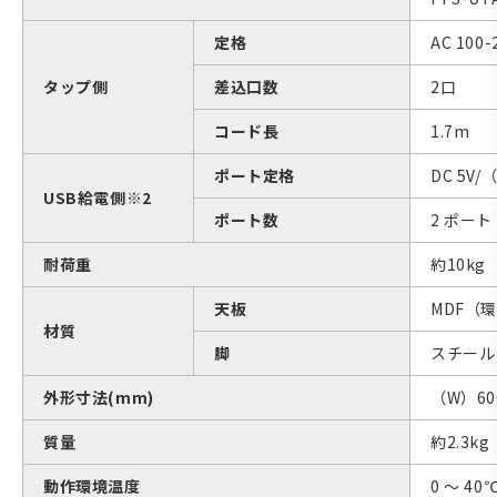
定格
AC 100-
タップ側
差込口数
2口
コード長
1.7m
ポート定格
DC 5V
USB給電側※2
ポート数
2 ポート
耐荷重
約10kg
天板
MDF（
材質
脚
スチール
外形寸法(mm)
（W）60
質量
約2.3kg
動作環境温度
0 ～ 40