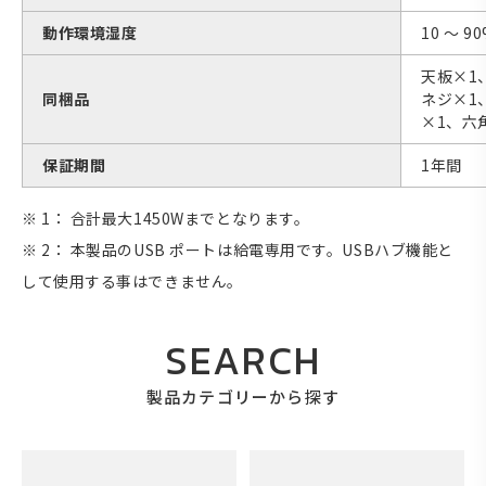
動作環境湿度
10 ～ 
天板×1
同梱品
ネジ×1
×1、六
保証期間
1年間
※ 1： 合計最大1450Wまでとなります。
※ 2： 本製品のUSB ポートは給電専用です。USBハブ機能と
して使用する事はできません。
SEARCH
製品カテゴリーから探す