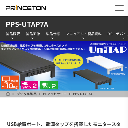
メ
PPS-UTAP7A
イ
製品概要
製品画像
製品仕様
マニュアル・製品資料
OS・デバイ
ン
コ
ン
テ
ン
ツ
に
デジタル製品
PCアクセサリー
PPS-UTAP7A
移
HOME
動
USB給電ポート、電源タップを搭載したモニタースタ