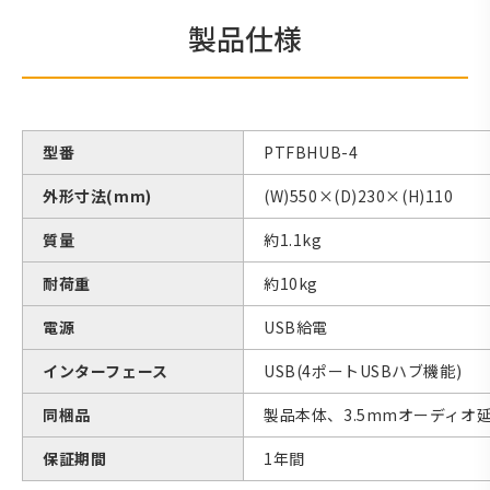
製品仕様
型番
PTFBHUB-4
外形寸法(mm)
(W)550×(D)230×(H)110
質量
約1.1kg
耐荷重
約10kg
電源
USB給電
インターフェース
USB(4ポートUSBハブ機能)
同梱品
製品本体、3.5mmオーディオ延
保証期間
1年間