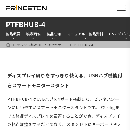
メ
PTFBHUB-4
イ
製品概要
製品画像
製品仕様
マニュアル・製品資料
OS・デバイ
ン
デジタル製品
PCアクセサリー
PTFBHUB-4
コ
HOME
ン
テ
ン
ディスプレイ周りをすっきり使える、USBハブ機能付
ツ
きスマートモニタースタンド
に
移
PTFBHUB-4はUSBハブを4ポート搭載した、ビジネスシー
動
ンに使いやすいスマートモニタースタンドです。 約10kgま
での液晶ディスプレイを設置することができ、ディスプレイ
の視点調整をするだけでなく、スタンド下にキーボードやノ