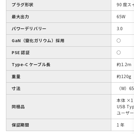
プラグ形状
90 度
最大出力
65W
パワーデリバリー
3.0
GaN（窒化ガリウム）採用
○
PSE 認証
○
Type-C ケーブル長
約1.2m
重量
約120g
寸法
（W）65
本体 ×1
同梱品
USB Ty
ユーザー
保証期間
1 年