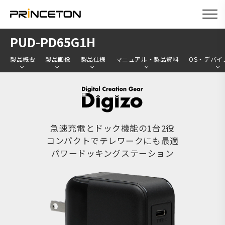
メ
PUD-PD65G1H
イ
製品概要
製品画像
製品仕様
マニュアル・製品資料
OS・デバイ
ン
コ
ン
テ
ン
急速充電とドック機能の1台2役
ツ
コンパクトでテレワークにも最適
パワードッキングステーション
に
移
動