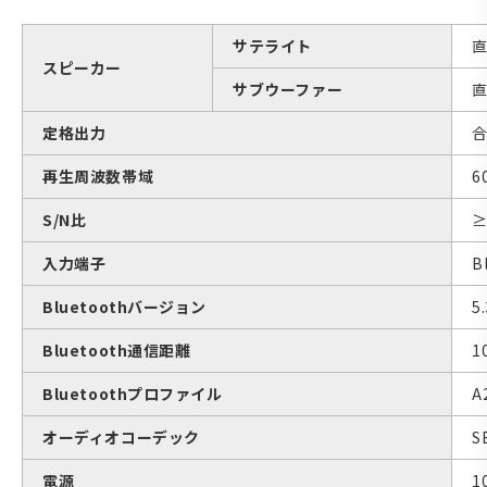
サテライト
直
スピーカー
サブウーファー
直
定格出力
合
再生周波数帯域
6
S/N比
≥
入力端子
B
Bluetoothバージョン
5.
Bluetooth通信距離
1
Bluetoothプロファイル
A
オーディオコーデック
S
電源
1