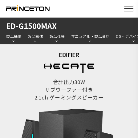
メ
ED-G1500MAX
イ
製品概要
製品画像
製品仕様
マニュアル・製品資料
OS・デバイ
ン
コ
ン
テ
ン
合計出力30W
ツ
サブウーファー付き
に
2.1ch ゲーミングスピーカー
移
動