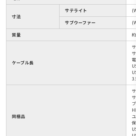
サテライト
(
寸法
サブウーファー
(
質量
約
サ
サ
電
ケーブル長
U
U
3
H
同梱品
ユ
U
U