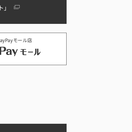
クト」
 PayPayモール店