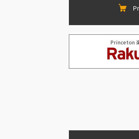
P
Princeto