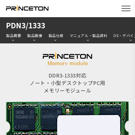
メ
PDN3/1333
イ
製品概要
製品画像
製品仕様
マニュアル・製品資料
OS・デバイ
ン
コ
ン
テ
ン
DDR3-1333対応
ノート・小型デスクトップPC用
ツ
メモリーモジュール
に
移
動