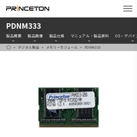
メ
PDNM333
イ
製品概要
製品画像
製品仕様
マニュアル・製品資料
OS・デバイ
ン
デジタル製品
メモリーモジュール
PDNM333
コ
HOME
ン
テ
ン
ツ
に
移
動