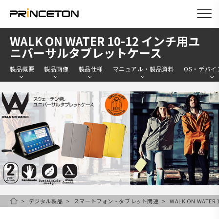
メ
WALK ON WATER 10-12 インチ用ユ
イ
ニバーサルタブレットケース
ン
製品概要
製品画像
製品仕様
マニュアル・製品資料
OS・デバイ
コ
ン
テ
ン
ツ
に
移
動
デジタル製品
スマートフォン・タブレット関連
WALK ON WAT
HOME