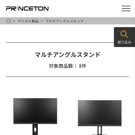
デジタル製品
マルチアングルスタンド
メ
HOME
イ
ン
絞り込み
コ
マルチアングルスタンド
ン
テ
対象商品数： 8件
ン
ツ
に
移
動