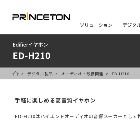
ソリューション
ソリューション
デジタ
デジタ
メ
Edifierイヤホン
イ
ED-H210
ン
コ
デジタル製品
オーディオ・映像関連
ED-H210
HOME
ン
テ
ン
手軽に楽しめる高音質イヤホン
ツ
ED-H210はハイエンドオーディオの音響メーカーとして世
に
移
動