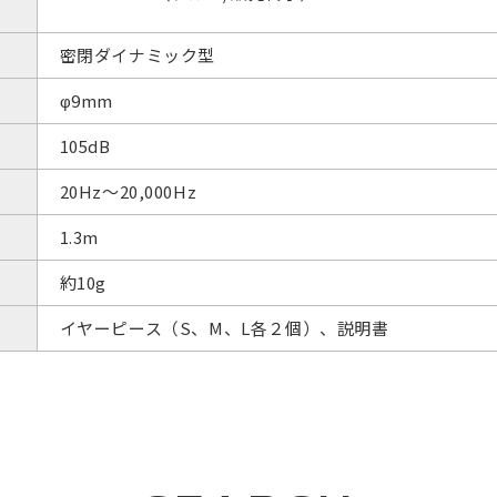
密閉ダイナミック型
φ9mm
105dB
20Hz～20,000Hz
1.3m
約10g
イヤーピース（S、M、L各２個）、説明書