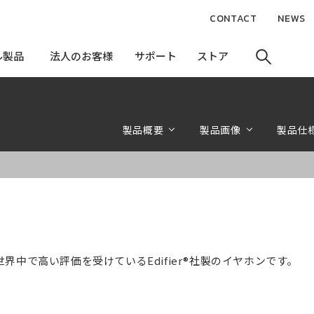
CONTACT
NEWS
ル製品
ル製品
法人のお客様
法人のお客様
サポート
サポート
ストア
ストア
製品概要
製品画像
製品仕
界中で高い評価を受けているEdifier®社製のイヤホンです。