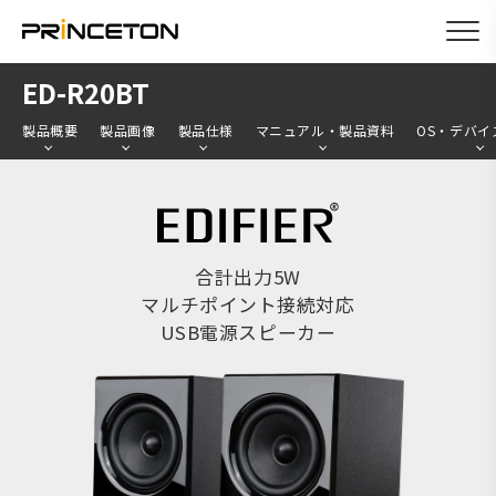
メ
ED-R20BT
イ
製品概要
製品画像
製品仕様
マニュアル・製品資料
OS・デバイ
ン
コ
ン
テ
ン
合計出力5W
マルチポイント接続対応
ツ
USB電源スピーカー
に
移
動