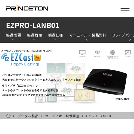
メ
EZPRO-LANB01
イ
製品概要
製品画像
製品仕様
マニュアル・製品資料
OS・デバイ
ン
コ
ン
テ
ン
ツ
に
移
動
デジタル製品
オーディオ・映像関連
EZPRO-LANB01
HOME