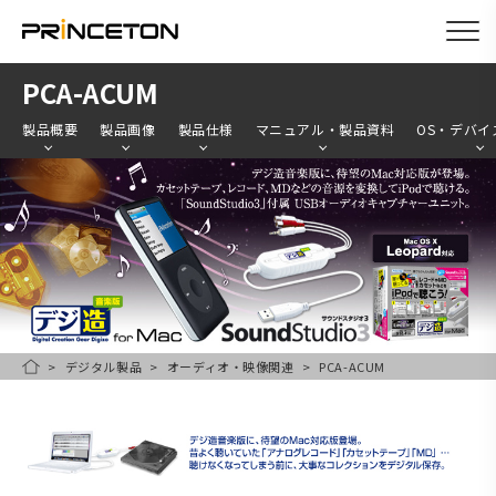
メ
PCA-ACUM
イ
製品概要
製品画像
製品仕様
マニュアル・製品資料
OS・デバイ
ン
コ
ン
テ
ン
ツ
に
移
デジタル製品
オーディオ・映像関連
PCA-ACUM
HOME
動