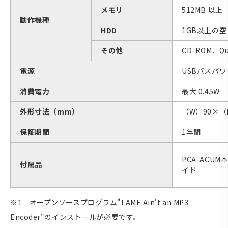
メモリ
512MB 以上
動作機種
HDD
1GB以上の
その他
CD-ROM、Qui
電源
USBバスパワ
消費電力
最大 0.45W
外形寸法（mm）
（W）90×（
保証期間
1年間
PCA-ACU
付属品
イド
※1 オープンソースプログラム"LAME Ain't an MP3
Encoder"のインストールが必要です。