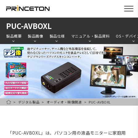
メ
PUC-AVBOXL
イ
製品概要
製品画像
製品仕様
マニュアル・製品資料
OS・デバイ
ン
コ
ン
テ
ン
ツ
に
移
デジタル製品
オーディオ・映像関連
PUC-AVBOXL
HOME
動
「PUC-AVBOXL」は、パソコン用の液晶モニターに家庭用