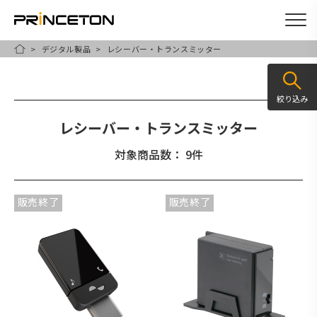
デジタル製品
レシーバー・トランスミッター
メ
HOME
イ
ン
絞り込み
コ
レシーバー・トランスミッター
ン
テ
対象商品数： 9件
ン
ツ
販売終了
販売終了
に
移
動