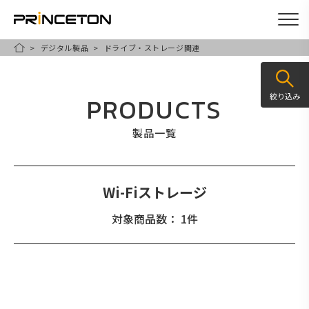
デジタル製品
ドライブ・ストレージ関連
メ
HOME
イ
ン
絞り込み
PRODUCTS
コ
ン
製品一覧
テ
ン
ツ
Wi-Fiストレージ
に
対象商品数： 1件
移
動