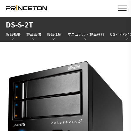
メ
DS-S-2T
イ
製品概要
製品画像
製品仕様
マニュアル・製品資料
OS・デバイ
ン
コ
ン
テ
ン
ツ
に
移
動