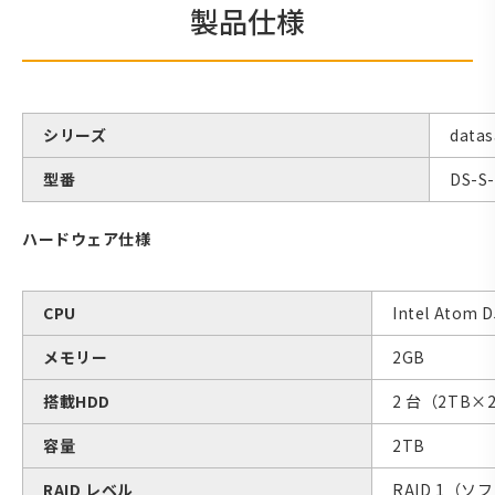
製品仕様
シリーズ
data
型番
DS-S
ハードウェア仕様
CPU
Intel Atom 
メモリー
2GB
搭載HDD
2 台（2TB×
容量
2TB
RAID レベル
RAID 1（ソ