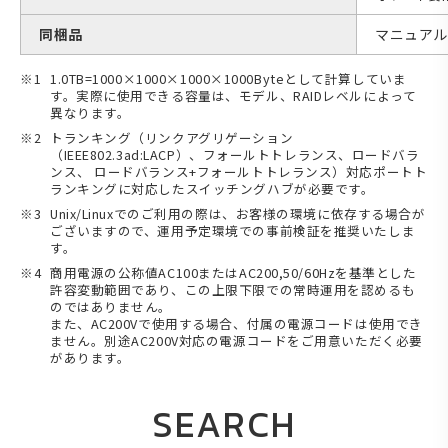
同梱品
マニュアル
1.0TB=1000×1000×1000×1000Byteとして計算していま
す。実際に使用できる容量は、モデル、RAIDレベルによって
異なります。
トランキング（リンクアグリゲーション
（IEEE802.3ad:LACP）、フォールトトレランス、ロードバラ
ンス、 ロードバランス+フォールトトレランス）対応ポートト
ランキングに対応したスイッチングハブが必要です。
Unix/Linuxでのご利用の際は、お客様の環境に依存する場合が
ございますので、運用予定環境での事前検証を推奨いたしま
す。
商用電源の公称値AC100またはAC200,50/60Hzを基準とした
許容変動範囲であり、この上限下限での常時運用を認めるも
のではありません。
また、AC200Vで使用する場合、付属の電源コードは使用でき
ません。別途AC200V対応の電源コードをご用意いただく必要
があります。
SEARCH