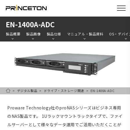
メ
EN-1400A-ADC
イ
製品概要
製品画像
製品仕様
マニュアル・製品資料
OS・デバイ
ン
コ
ン
テ
ン
ツ
に
デジタル製品
ドライブ・ストレージ関連
EN-1400A-ADC
HOME
移
動
Proware Technology社のproNASシリーズはビジネス専用
のNAS製品です。 1Uラックマウントラックタイプで、ファイ
ルサーバーとして様々なデータ運用でご活用いただくことが