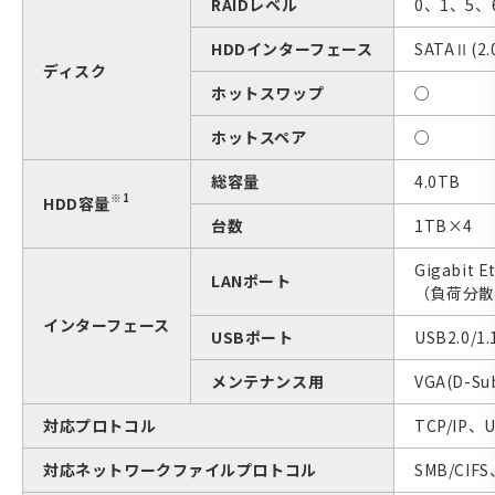
RAIDレベル
0、1、5、6
HDDインターフェース
SATAⅡ(2
ディスク
ホットスワップ
○
ホットスペア
○
総容量
4.0TB
※1
HDD容量
台数
1TB×4
Gigabit
LANポート
（負荷分散
インターフェース
USBポート
USB2.0/
メンテナンス用
VGA(D-Sub
対応プロトコル
TCP/IP、
対応ネットワークファイルプロトコル
SMB/CIF