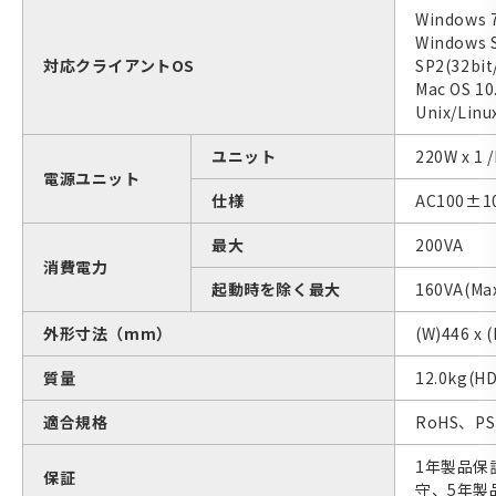
Windows 7 
Windows S
対応クライアントOS
SP2(32bit
Mac OS 10.
Unix/Linu
ユニット
220W x 1 
電源ユニット
仕様
AC100±1
最大
200VA
消費電力
起動時を除く最大
160VA(Max
外形寸法（mm）
(W)446 x (
質量
12.0kg(
適合規格
RoHS、PS
1年製品保
保証
守、5年製