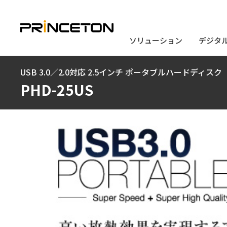
ソリューション
ソリューション
デジタ
デジタ
メ
USB 3.0／2.0対応 2.5インチ ポータブルハードディスク
イ
PHD-25US
ン
コ
ン
テ
ン
ツ
に
移
動