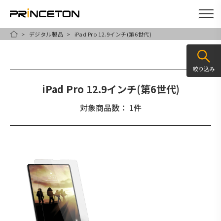
デジタル製品
iPad Pro 12.9インチ(第6世代)
メ
HOME
イ
ン
絞り込み
コ
iPad Pro 12.9インチ(第6世代)
ン
テ
対象商品数： 1件
ン
ツ
に
移
動