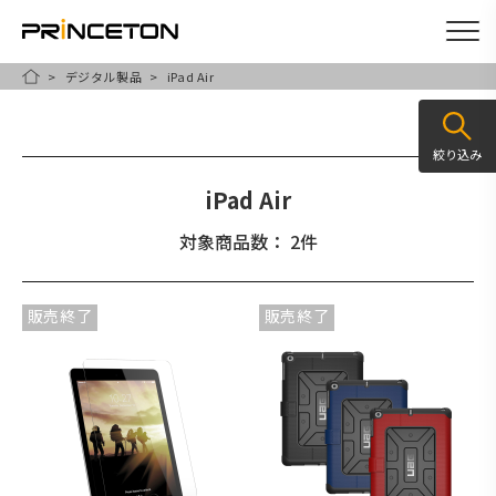
デジタル製品
iPad Air
メ
HOME
イ
ン
絞り込み
コ
iPad Air
ン
テ
対象商品数： 2件
ン
ツ
販売終了
販売終了
に
移
動