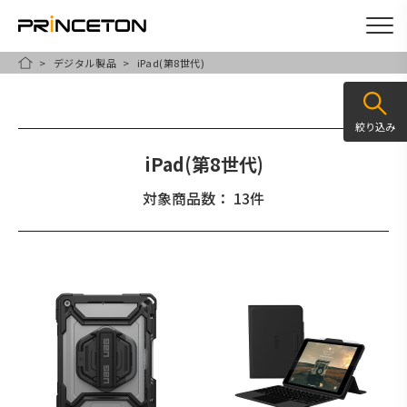
デジタル製品
iPad(第8世代)
メ
HOME
イ
ン
絞り込み
コ
iPad(第8世代)
ン
テ
対象商品数： 13件
ン
ツ
に
移
動