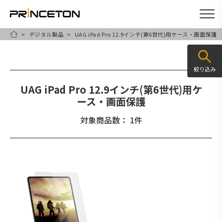
デジタル製品
UAG iPad Pro 12.9インチ(第6世代)用ケース・画面保護
メ
HOME
イ
ン
絞り込み
コ
UAG iPad Pro 12.9インチ(第6世代)用ケ
ン
ース・画面保護
テ
対象商品数： 1件
ン
ツ
に
移
動