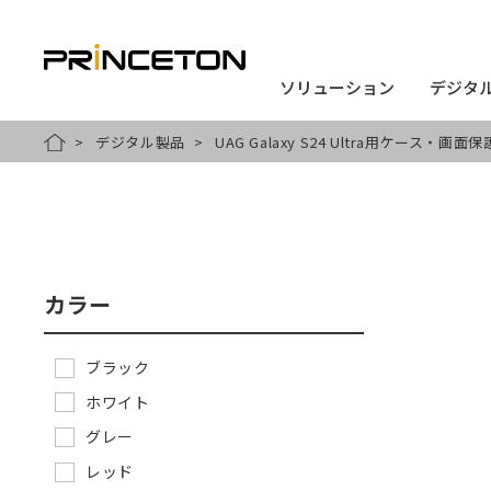
ソリューション
ソリューション
デジタ
デジタ
メ
デジタル製品
UAG Galaxy S24 Ultra用ケース・画面保
HOME
イ
ン
コ
ン
カラー
テ
ン
ブラック
ツ
ホワイト
に
グレー
移
レッド
動