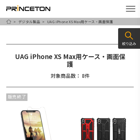
デジタル製品
UAG iPhone XS Max用ケース・画面保護
メ
HOME
イ
ン
絞り込み
コ
UAG iPhone XS Max用ケース・画面保
ン
護
テ
対象商品数： 8件
ン
ツ
に
販売終了
移
動