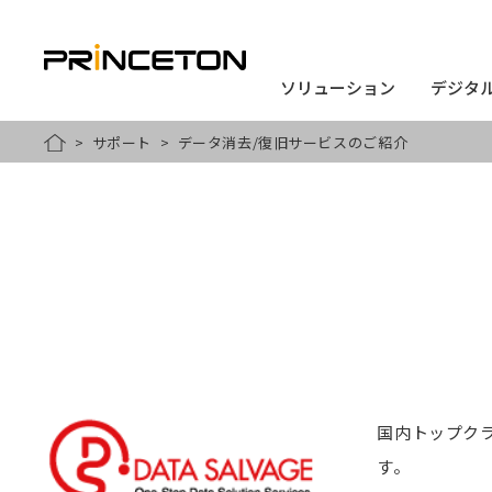
ソリューション
ソリューション
デジタ
デジタ
メ
サポート
データ消去/復旧サービスのご紹介
HOME
イ
ン
コ
ン
テ
ン
ツ
に
国内トップクラ
移
す。
動