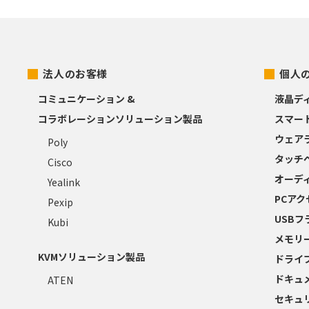
法人のお客様
個人
コミュニケーション &
液晶デ
コラボレーションソリューション製品
スマー
ウェア
Poly
タッチ
Cisco
オーデ
Yealink
PCア
Pexip
USB
Kubi
メモリ
KVMソリューション製品
ドライ
ドキュ
ATEN
セキュ