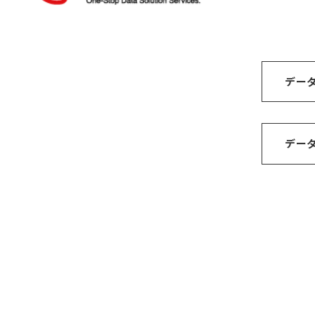
デー
デー