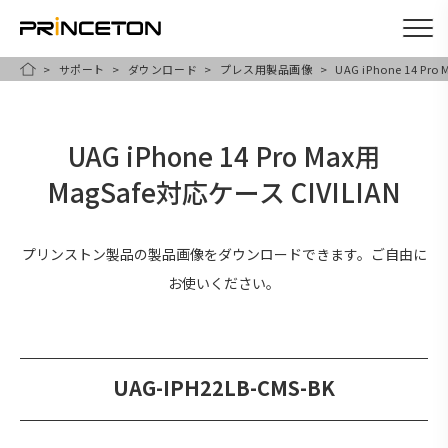
サポート
ダウンロード
プレス用製品画像
UAG iPhone 14 Pr
メ
HOME
イ
ン
UAG iPhone 14 Pro Max用
コ
MagSafe対応ケース CIVILIAN
ン
テ
ン
プリンストン製品の製品画像をダウンロードできます。ご自由に
ツ
お使いください。
に
移
動
UAG-IPH22LB-CMS-BK