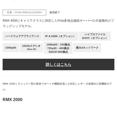
型番：PPNS-RMX4015HDRX
販売終了
RMX 4000 | キャリアクラスに対応したPoly多地点接続サーバーの大規模向けフ
ラッグシップモデル。
ハイプロファイル
ハードウェアアプライアンス
IP & ISDN（オプション）
＆SVC（オプション）
1080p60：100拠点
22kHzステレオ
1080p60
最大4ネットワーク
720p30：400拠点
（Siren 22）
SD/CIF:800拠点
詳しくはこちら
RMX 2000 | モジュラー型の筐体でポートや機能拡張にも対応した中～大規模向け高機能モデ
ル。
RMX 2000