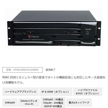
型番：PPNS-RMX2010HDRX
販売終了
RMX 2000 | モジュラー型の筐体でポートや機能拡張にも対応した中～大規模向
け高機能モデル。
ハイプロファイル
ハードウェアアプライアンス
IP & ISDN（オプション）
＆SVC（オプション）
1080p60：50拠点
22kHzステレオ
1080p60
最大4ネットワーク
720p30：200拠点
（Siren 22）
SD/CIF:400拠点