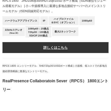
RPCS 1800 2HD1080p30/5HD720p/10SD ポート構成（ISDN通信モジュー
ル搭載モデル） | 小～中規模導入に最適な多地点接続サーバーのメインストリ
ームモデル（ISDN回線対応モデル）。
ハイプロファイル
ハードウェアアプライアンス
IP
1080p60
＆SVC（オプション）
1080p60：25拠点
22kHzステレオ
最大2ネットワーク
720p30：100拠点
（Siren 22）
SD/CIF:200拠点
詳しくはこちら
RPCS 1800 エントリーモデル 5HD720p30/10SDポート構成 | 小規模、低コストでの多地点
接続環境構築に最適なエントリーモデル。
RealPresence Collaboratoin Sever（RPCS） 1800エント
リー