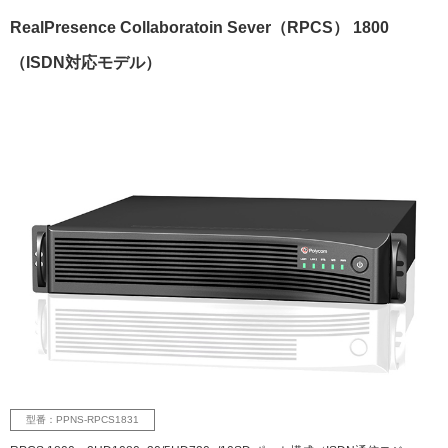
RealPresence Collaboratoin Sever（RPCS） 1800
（ISDN対応モデル）
型番：PPNS-RPCS1831