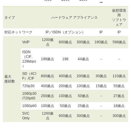
ー
仮想環境
用
タイプ
ハードウェア アプライアンス
ソフトウ
ェア
対応ネットワーク
IP／ISDN（オプション）
IP
IP
1200拠
VoIP
600拠点
300拠点
180拠点
598拠点
点
ISDN
（CIF、
198拠点
198
44拠点
－
－
128kbps
）
SD（4CI
800拠点
400拠点
200拠点
30拠点
110拠点
最大
F）/CIF
接続数
720p30
400拠点
200拠点
100拠点
15拠点
55拠点
1080p30
200拠点
100拠点
50拠点
－
27拠点
/720p60
1080p60
100拠点
50拠点
25拠点
－
18拠点
SVC
1200拠
600拠点
300拠点
－
300拠点
Only
点