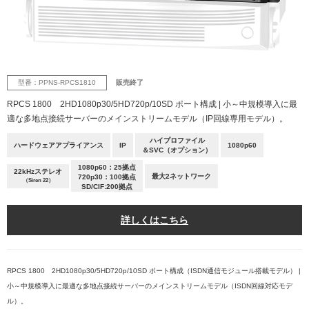
型番：PPNS-RPCS1810
販売終了
RPCS 1800 2HD1080p30/5HD720p/10SD ポート構成 | 小～中規模導入に最
適な多地点接続サーバーのメインストリームモデル（IP回線専用モデル）。
ハイプロファイル
ハードウェアアプライアンス
IP
1080p60
＆SVC（オプション）
1080p60：25拠点
22kHzステレオ
最大2ネットワーク
720p30：100拠点
（Siren 22）
SD/CIF:200拠点
詳しくはこちら
RPCS 1800 2HD1080p30/5HD720p/10SD ポート構成（ISDN通信モジュール搭載モデル） |
小～中規模導入に最適な多地点接続サーバーのメインストリームモデル（ISDN回線対応モデ
ル）。