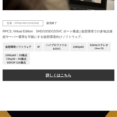
型番：PPNS-RPCSVE5HD
販売終了
RPCS, Virtual Edition 5HD/10SD/15SVC ポート構成 | 仮想環境での多地点接
続サーバー運用を可能にする仮想環境向けソフトウェア。
ハイプロファイル
22kHzステレオ
仮想環境ソフトウェア
IP
1080p60
＆SVC
（Siren 22）
1080p60：18拠点
720p30：55拠点
SD/CIF:110拠点
詳しくはこちら