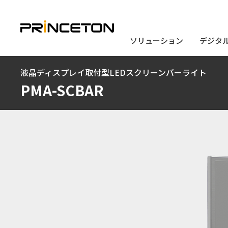
ソリューション
ソリューション
デジタ
デジタ
メ
液晶ディスプレイ取付型LEDスクリーンバーライト
イ
PMA-SCBAR
ン
コ
ン
テ
ン
ツ
に
移
動