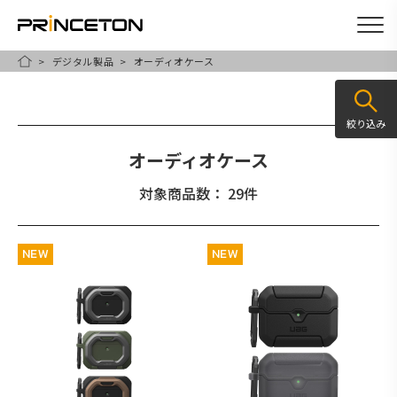
デジタル製品
オーディオケース
メ
HOME
イ
ン
絞り込み
コ
オーディオケース
ン
テ
対象商品数： 29件
ン
ツ
NEW
NEW
に
移
動