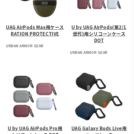
UAG AirPods Max用ケース
U by UAG AirPods(第2/1
RATION PROTECTIVE
世代)用シリコーンケース
DOT
URBAN ARMOR GEAR
URBAN ARMOR GEAR
U by UAG AirPods Pro用
UAG Galaxy Buds Live用