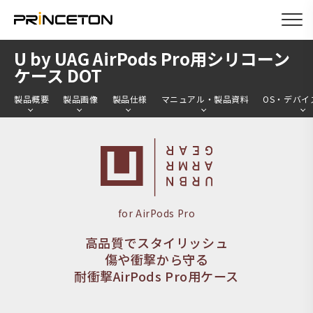
メ
U by UAG AirPods Pro用シリコーン
イ
ケース DOT
ン
製品概要
製品画像
製品仕様
マニュアル・製品資料
OS・デバイ
コ
ン
テ
ン
ツ
に
for AirPods Pro
移
高品質でスタイリッシュ
動
傷や衝撃から守る
耐衝撃AirPods Pro用ケース